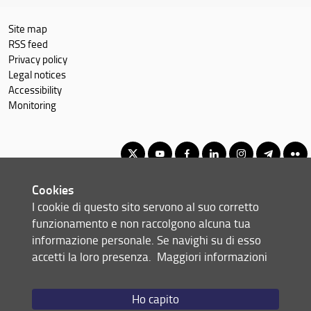
Site map
RSS feed
Privacy policy
Legal notices
Accessibility
Monitoring
Cookies
Corso di Laurea Magistrale in Governo e direzione d'impresa
I cookie di questo sito servono al suo corretto
© Copyright 2012-2026 Università degli Studi di Firenze UNIFI
funzionamento e non raccolgono alcuna tua
P.IVA/Cod.Fis 01279680480
informazione personale. Se navighi su di esso
accetti la loro presenza.
Maggiori informazioni
Via delle Pandette, 32 - 50127 Firenze (FI)
Tel: +39 055 2759011 - 2759012 (Segreteria Presidenza)
Email:
scuola(AT)economia.unifi.it
Ho capito