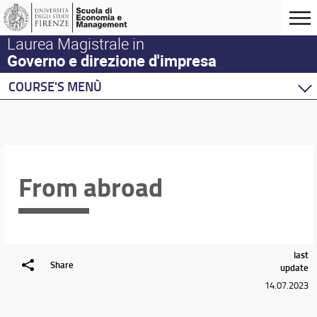
Laurea Magistrale in
Governo e direzione d'impresa
COURSE'S MENÙ
Home
Degree Program
Courses
Academic Staff
From abroad
Schedules & Calendars
last
Share
update
14.07.2023